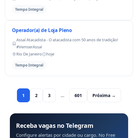
Tempo Integral
Operador(a) de Loja Pleno
Assaí Atacadista - O atacadista com 50 anos de tradição!
#VemserAssaí
Rio De Janeiro
hoje
Tempo Integral
1
2
3
…
601
Próxima →
Receba vagas no Telegram
Configure alertas por cidade ou cargo. No Free