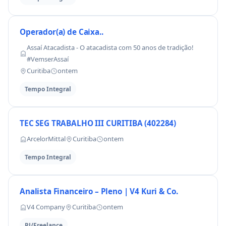
Operador(a) de Caixa..
Assaí Atacadista - O atacadista com 50 anos de tradição!
#VemserAssaí
Curitiba
ontem
Tempo Integral
TEC SEG TRABALHO III CURITIBA (402284)
ArcelorMittal
Curitiba
ontem
Tempo Integral
Analista Financeiro – Pleno | V4 Kuri & Co.
V4 Company
Curitiba
ontem
PJ/Freelance