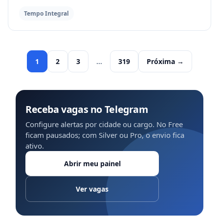
Tempo Integral
1
2
3
…
319
Próxima →
Receba vagas no Telegram
Configure alertas por cidade ou cargo. No Free
ficam pausados; com Silver ou Pro, o envio fica
ativo.
Abrir meu painel
Ver vagas