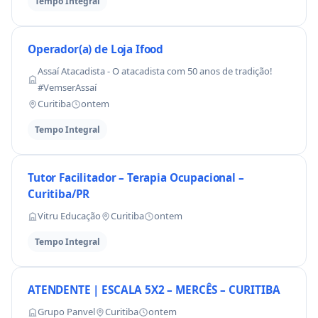
Tempo Integral
Operador(a) de Loja Ifood
Assaí Atacadista - O atacadista com 50 anos de tradição!
#VemserAssaí
Curitiba
ontem
Tempo Integral
Tutor Facilitador – Terapia Ocupacional –
Curitiba/PR
Vitru Educação
Curitiba
ontem
Tempo Integral
ATENDENTE | ESCALA 5X2 – MERCÊS – CURITIBA
Grupo Panvel
Curitiba
ontem