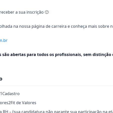
eceber a sua inscrição 🙂
olhada na nossa página de carreira e conheça mais sobre n
m.br
são abertas para todos os profissionais, sem distinção d
o
1
Cadastro
lores
2
Fit de Valores
ta RH – (sua candidatura não garante sua participação na e