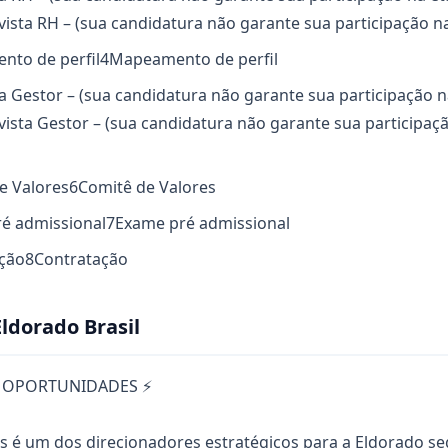
vista RH – (sua candidatura não garante sua participação na
nto de perfil
4
Mapeamento de perfil
ta Gestor – (sua candidatura não garante sua participação 
vista Gestor – (sua candidatura não garante sua participaç
e Valores
6
Comitê de Valores
ré admissional
7
Exame pré admissional
ação
8
Contratação
ldorado Brasil
 OPORTUNIDADES ⚡
as é um dos direcionadores estratégicos para a Eldorado s