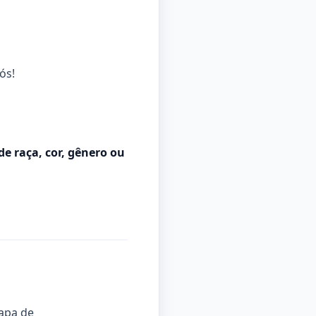
ós!
e raça, cor, gênero ou
tapa de