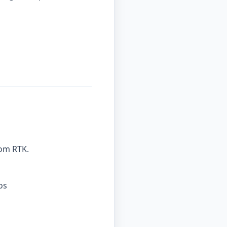
com RTK.
os