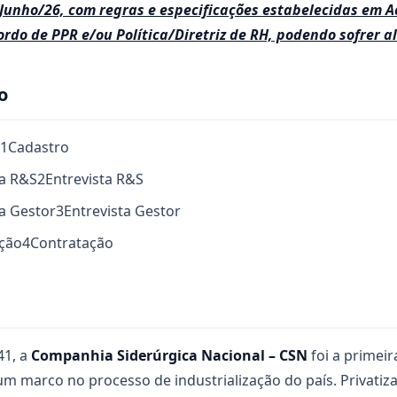
 Junho/26, com regras e especificações estabelecidas em A
rdo de PPR e/ou Política/Diretriz de RH, podendo sofrer a
o
1
Cadastro
ta R&S
2
Entrevista R&S
ta Gestor
3
Entrevista Gestor
ação
4
Contratação
1, a
Companhia Siderúrgica Nacional –
CSN
foi a primei
 um marco no processo de industrialização do país. Privatiz