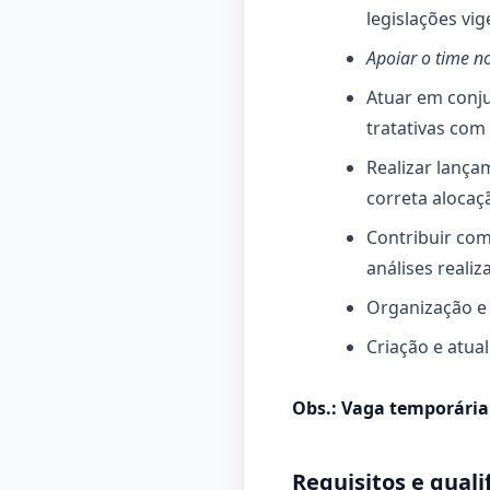
legislações vig
Apoiar o time no
Atuar em conju
tratativas com 
Realizar lança
correta alocaç
Contribuir com
análises realiz
Organização e 
Criação e atua
Obs.: Vaga temporária 
Requisitos e quali