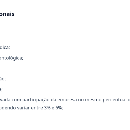
onais
dica;
ontológica;
ão;
e;
ivada com participação da empresa no mesmo percentual d
odendo variar entre 3% e 6%;