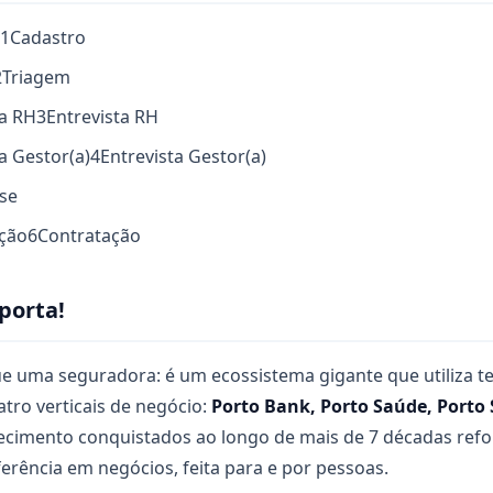
1
Cadastro
2
Triagem
ta RH
3
Entrevista RH
ta Gestor(a)
4
Entrevista Gestor(a)
se
ação
6
Contratação
porta!
e uma seguradora: é um ecossistema gigante que utiliza te
atro verticais de negócio:
Porto Bank, Porto Saúde, Porto 
ecimento conquistados ao longo de mais de 7 décadas re
rência em negócios, feita para e por pessoas.