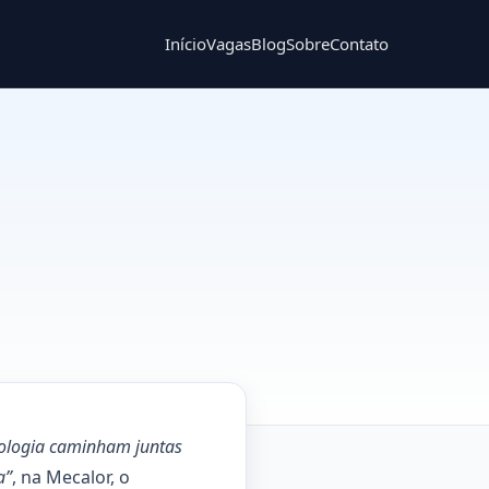
Início
Vagas
Blog
Sobre
Contato
cnologia caminham juntas
a”
, na Mecalor, o