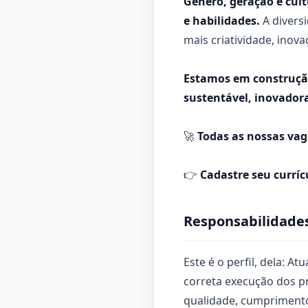
Gênero, geração e cul
e habilidades.
A divers
mais criatividade, inova
Estamos em construção
sustentável, inovador
🚀
Todas as nossas vag
👉
Cadastre seu currícu
Responsabilidades
Este é o perfil, dela: A
correta execução dos p
qualidade, cumprimento