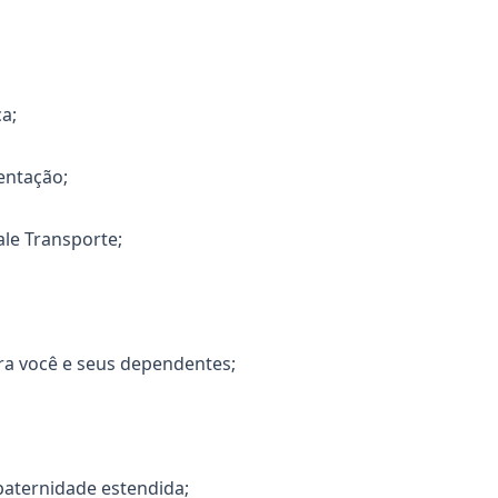
a;
entação;
ale Transporte;
ra você e seus dependentes;
paternidade estendida;