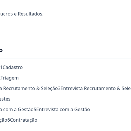
Lucros e Resultados;
o
1
Cadastro
2
Triagem
sta Recrutamento & Seleção
3
Entrevista Recrutamento & Sel
estes
ta com a Gestão
5
Entrevista com a Gestão
ação
6
Contratação