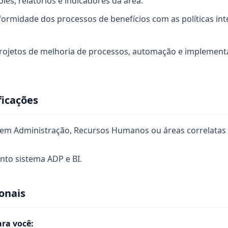
les, relatórios e indicadores da área.
formidade dos processos de benefícios com as políticas int
projetos de melhoria de processos, automação e implemen
ficações
r em Administração, Recursos Humanos ou áreas correlatas
to sistema ADP e BI.
onais
ara você: