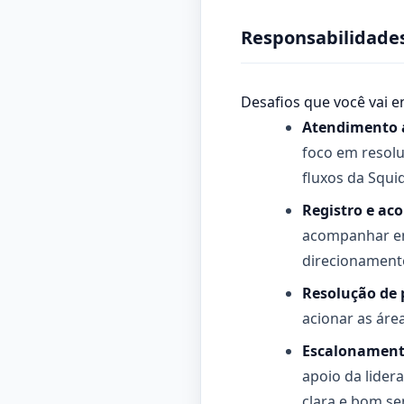
Responsabilidades
Desafios que você vai e
Atendimento a
foco em resolu
fluxos da Squid
Registro e a
acompanhar en
direcionament
Resolução de 
acionar as áre
Escalonament
apoio da lider
clara e bom se