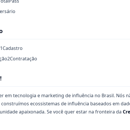
TotalPass
versário
o
1
Cadastro
ação
2
Contratação
!
er em tecnologia e marketing de influência no Brasil. Nós
s construímos ecossistemas de influência baseados em dado
unidade apaixonada. Se você quer estar na fronteira da
Cr