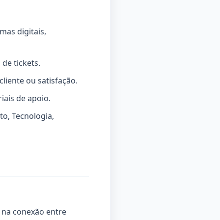
as digitais,
de tickets.
liente ou satisfação.
iais de apoio.
o, Tecnologia,
 na conexão entre