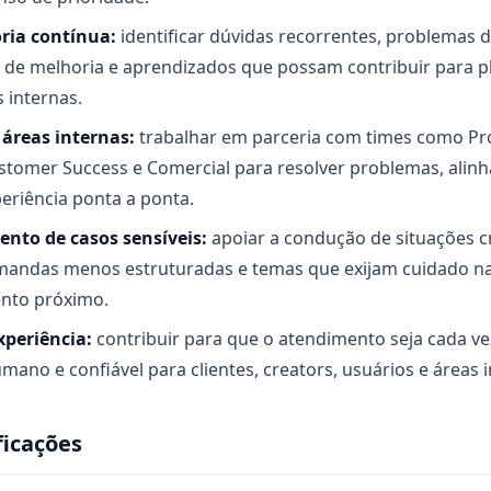
ria contínua:
identificar dúvidas recorrentes, problemas 
de melhoria e aprendizados que possam contribuir para pl
s internas.
 áreas internas:
trabalhar em parceria com times como Pro
tomer Success e Comercial para resolver problemas, alinha
eriência ponta a ponta.
to de casos sensíveis:
apoiar a condução de situações crí
emandas menos estruturadas e temas que exijam cuidado n
to próximo.
xperiência:
contribuir para que o atendimento seja cada vez
mano e confiável para clientes, creators, usuários e áreas i
ficações