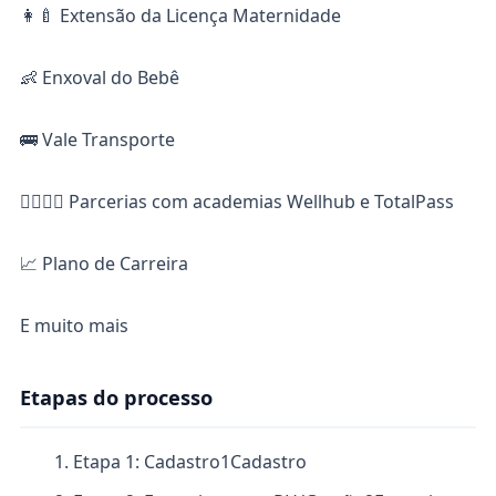
👩‍🍼 Extensão da Licença Maternidade
👶 Enxoval do Bebê
🚌 Vale Transporte
🏋️‍♀️🏋️‍♂️ Parcerias com academias Wellhub e TotalPass
📈 Plano de Carreira
E muito mais
Etapas do processo
Etapa 1: Cadastro
1
Cadastro