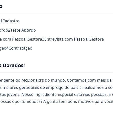
o
1
Cadastro
bordo
2
Teste Abordo
sta com Pessoa Gestora
3
Entrevista com Pessoa Gestora
ação
4
Contratação
s Dorados!
pendente do McDonald’s do mundo. Contamos com mais de 
s maiores geradores de emprego do país e realizamos o s
s jovens. Nosso ingrediente especial está nas pessoas. E 
 nossas oportunidades? A gente tem bons motivos para você