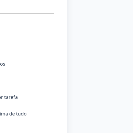
sos
r tarefa
cima de tudo