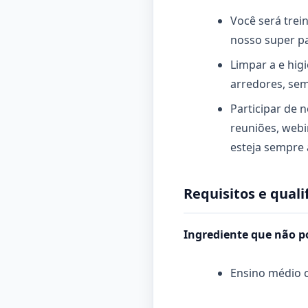
Você será tre
nosso super pa
Limpar a e hig
arredores, se
Participar de
reuniões, webi
esteja sempre 
Requisitos e quali
Ingrediente que não po
Ensino médio 