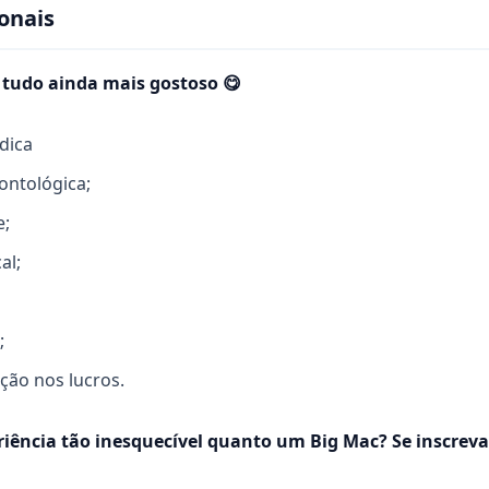
onais
 tudo ainda mais gostoso 😋
dica
ontológica;
e;
al;
;
ação nos lucros.
iência tão inesquecível quanto um Big Mac? Se inscrev