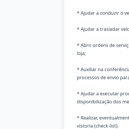
* Ajudar a conduzir o v
* Ajudar a trasladar veí
* Abrir ordens de servi
loja;
* Auxiliar na conferênc
processos de envio pa
* Ajudar a executar pr
disponibilização dos m
* Realizar, eventualme
vistoria (check-list).