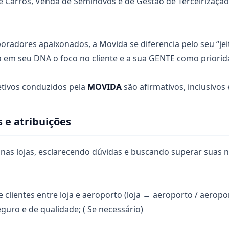
 Carros, Venda de Seminovos e de Gestão de Terceirização 
radores apaixonados, a Movida se diferencia pelo seu “jei
 em seu DNA o foco no cliente e a sua GENTE como priorid
etivos conduzidos pela
MOVIDA
são afirmativos, inclusivos
 e atribuições
 nas lojas, esclarecendo dúvidas e buscando superar suas 
e clientes entre loja e aeroporto (loja → aeroporto / aeropo
guro e de qualidade; ( Se necessário)