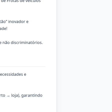
de Frotas de veículos
tão” inovador e
ade!
 e não discriminatórios.
necessidades e
rto → loja), garantindo