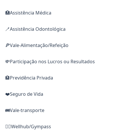
🏥Assistência Médica
🪥Assistência Odontológica
🍕Vale-Alimentação/Refeição
💸Participação nos Lucros ou Resultados
🏦Previdência Privada
❤️Seguro de Vida
🚌Vale-transporte
🏋️‍♀️Wellhub/Gympass