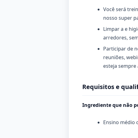
Você será tre
nosso super pa
Limpar a e hig
arredores, se
Participar de
reuniões, webi
esteja sempre 
Requisitos e quali
Ingrediente que não po
Ensino médio 