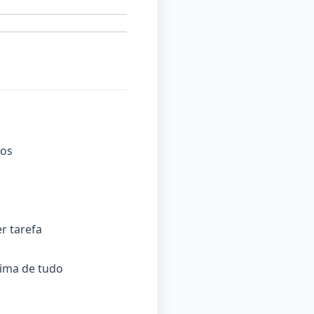
sos
r tarefa
cima de tudo