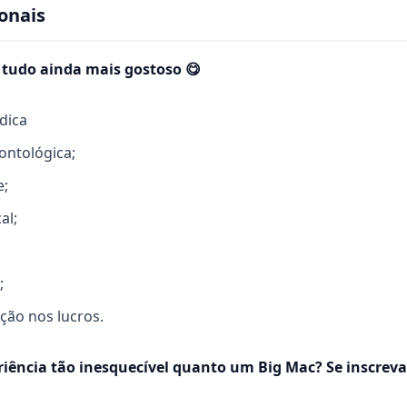
onais
 tudo ainda mais gostoso 😋
dica
ontológica;
e;
al;
;
ação nos lucros.
iência tão inesquecível quanto um Big Mac? Se inscrev