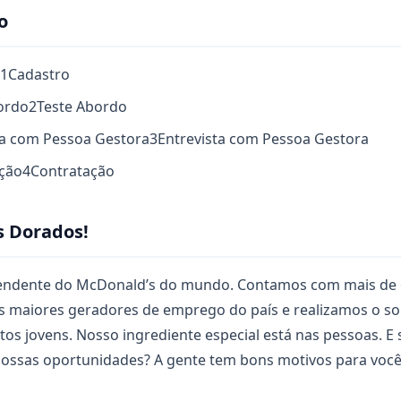
o
1
Cadastro
bordo
2
Teste Abordo
sta com Pessoa Gestora
3
Entrevista com Pessoa Gestora
ação
4
Contratação
s Dorados!
pendente do McDonald’s do mundo. Contamos com mais de 
s maiores geradores de emprego do país e realizamos o s
s jovens. Nosso ingrediente especial está nas pessoas. E 
 nossas oportunidades? A gente tem bons motivos para você