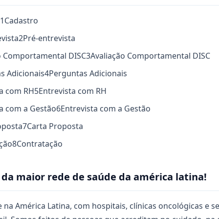
1
Cadastro
evista
2
Pré-entrevista
ão Comportamental DISC
3
Avaliação Comportamental DISC
s Adicionais
4
Perguntas Adicionais
ta com RH
5
Entrevista com RH
ta com a Gestão
6
Entrevista com a Gestão
oposta
7
Carta Proposta
ação
8
Contratação
 da maior rede de saúde da américa latina!
na América Latina, com hospitais, clínicas oncológicas e s