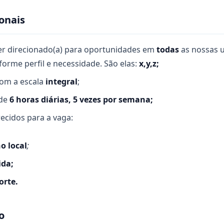
onais
er direcionado(a) para oportunidades em
todas
as nossas u
forme perfil e necessidade. São elas:
x,y,z;
om a escala
integral
;
 de
6 horas diárias, 5 vezes por semana;
recidos para a vaga:
no local
;
ida;
orte.
o