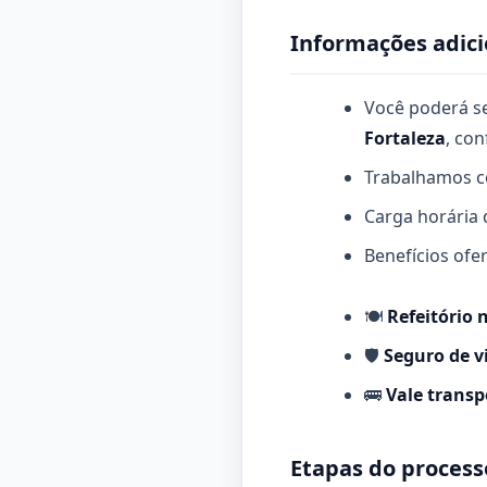
Informações adici
Você poderá s
Fortaleza
, con
Trabalhamos c
Carga horária
Benefícios ofe
🍽️
Refeitório 
🛡️
Seguro de v
🚌
Vale transp
Etapas do process