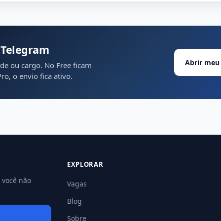
 Telegram
Abrir meu 
ade ou cargo. No Free ficam
o, o envio fica ativo.
EXPLORAR
a você não
Vagas
Blog
Sobre