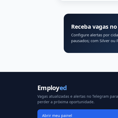
Receba vagas no
Configure alertas por cid
pausados; com Silver ou Pr
Employ
ed
Vagas atualizadas e alertas no Telegram par
perder a próxima oportunidade.
Abrir meu painel