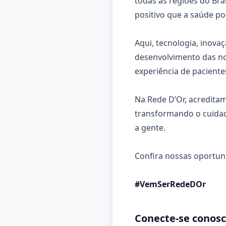
todas as regiões do Bra
positivo que a saúde po
Aqui, tecnologia, inov
desenvolvimento das no
experiência de paciente
Na Rede D’Or, acredita
transformando o cuidad
a gente.
Confira nossas oportun
#VemSerRedeDOr
Conecte-se conosc