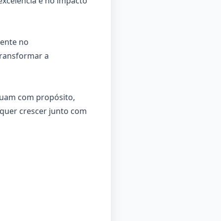
excelência e no impacto
mente no
transformar a
tuam com propósito,
quer crescer junto com