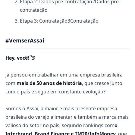
Etapa 2: Dados pré-contratação
2
Dados pré-
contratação
Etapa 3: Contratação
3
Contratação
#VemserAssaí
Hey, você!
👋
Já pensou em trabalhar em uma empresa brasileira
com
mais de 50 anos de história
, que cresce junto
com o país e segue em constante evolução?
Somos o Assaí, a maior e mais presente empresa
brasileira do varejo alimentar e também a marca mais
valiosa do setor no país, segundo rankings com
o
Interbrand, Brand Finance e TM20/InfoMoney
, que