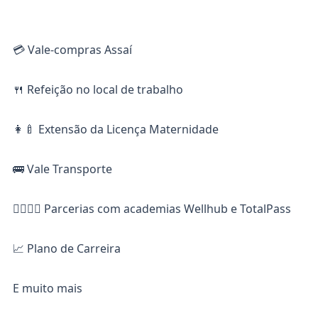
💳 Vale-compras Assaí
🍴 Refeição no local de trabalho
👩‍🍼 Extensão da Licença Maternidade
🚌 Vale Transporte
🏋️‍♀️🏋️‍♂️ Parcerias com academias Wellhub e TotalPass
📈 Plano de Carreira
E muito mais