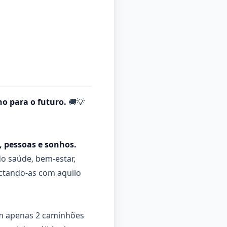
ho para o futuro.
🚚💡
 pessoas e sonhos.
do saúde, bem-estar,
ectando-as com aquilo
m apenas 2 caminhões