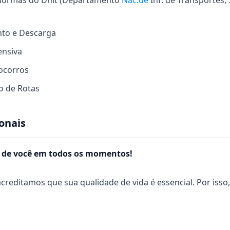
Normas do Dnit (Departamento
Nac.de
Inf. de Transportes,
to e Descarga
ensiva
ocorros
ão de Rotas
onais
 de você em todos os momentos!
 acreditamos que sua qualidade de vida é essencial. Por is