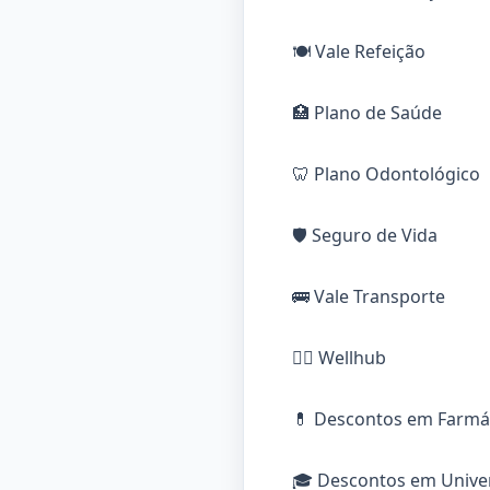
🍽️ Vale Refeição
🏥 Plano de Saúde
🦷 Plano Odontológico
🛡️ Seguro de Vida
🚌 Vale Transporte
🏋️‍♂️ Wellhub
💊 Descontos em Farmá
🎓 Descontos em Unive