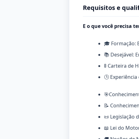
Requisitos e quali
E o que você precisa te
🎓 Formação: 
📚 Desejável: 
🚦 Carteira de 
🕒 Experiênci
🎯Conhecimento
📝 Conheciment
📜 Legislação d
📖 Lei do Moto