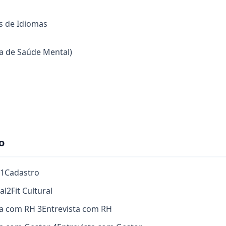
s de Idiomas
a de Saúde Mental)
o
1
Cadastro
al
2
Fit Cultural
sta com RH
3
Entrevista com RH