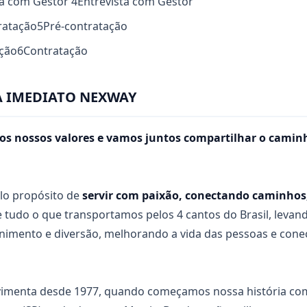
sta com Gestor
4
Entrevista com Gestor
ratação
5
Pré-contratação
ação
6
Contratação
À IMEDIATO NEXWAY
os nossos valores e vamos juntos compartilhar o camin
lo propósito de
servir com paixão, conectando caminhos,
 tudo o que transportamos pelos 4 cantos do Brasil, levan
tenimento e diversão, melhorando a vida das pessoas e con
vimenta desde 1977, quando começamos nossa história co