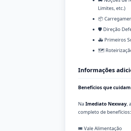
🚚 Noções de 
Limites, etc.)
📦 Carregamen
🛡️ Direção Def
🚑 Primeiros S
🗺️ Roteirizaç
Informações adici
Benefícios que cuidam
Na
Imediato Nexway
,
completo de benefícios:
🎟️ Vale Alimentação