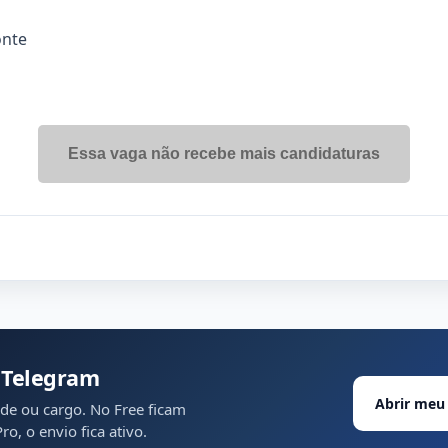
onte
Essa vaga não recebe mais candidaturas
 Telegram
Abrir meu 
ade ou cargo. No Free ficam
o, o envio fica ativo.