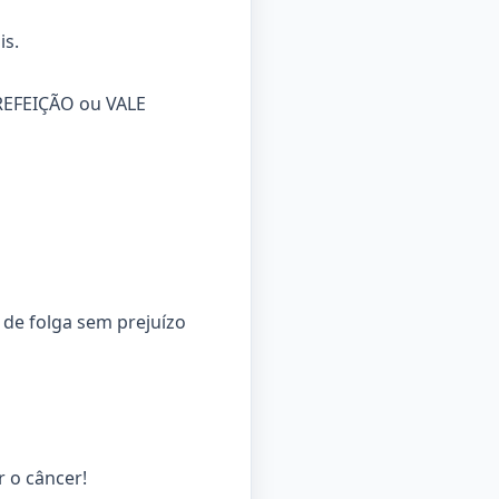
is.
 REFEIÇÃO ou VALE
 de folga sem prejuízo
 o câncer!