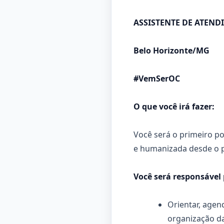
ASSISTENTE DE ATEND
Belo Horizonte/MG
#VemSerOC
O que você irá fazer:
Você será o primeiro po
e humanizada desde o 
Você será responsável 
Orientar, age
organização da