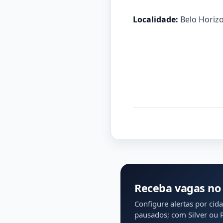
Localidade:
Belo Horiz
Receba vagas no
Configure alertas por cid
pausados; com Silver ou Pr