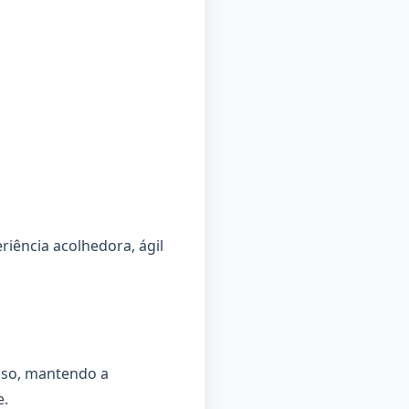
iência acolhedora, ágil
sso, mantendo a
e.