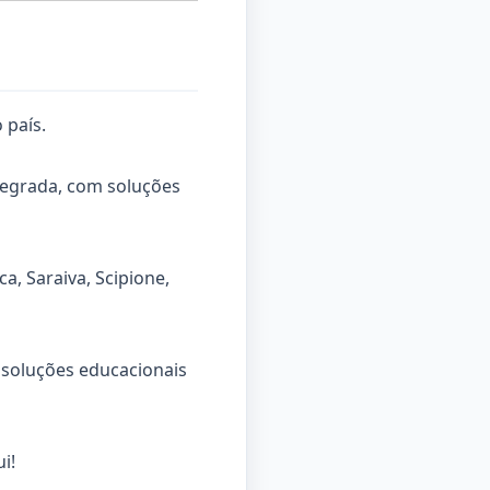
 país.
tegrada, com soluções
a, Saraiva, Scipione,
 soluções educacionais
i!