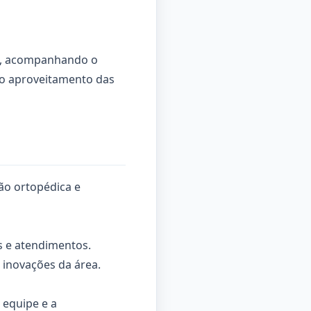
as, acompanhando o
 o aproveitamento das
ção ortopédica e
as e atendimentos.
 inovações da área.
 equipe e a