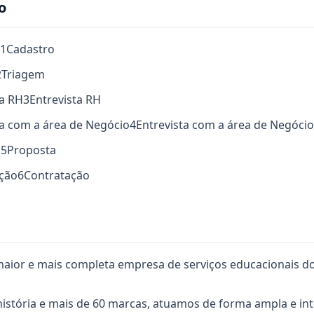
o
1
Cadastro
2
Triagem
ta RH
3
Entrevista RH
ta com a área de Negócio
4
Entrevista com a área de Negócio
a
5
Proposta
ação
6
Contratação
aior e mais completa empresa de serviços educacionais do
istória e mais de 60 marcas, atuamos de forma ampla e in